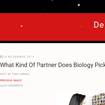
.
.
♥
.
De
.
♥
.
♥
.
.
♥
10 NOVEMBER 2015
What Kind Of Partner Does Biology Pic
♥
.
POST BY
TONY VERHEIJ
♥
PREVIOUS IMAGE
NO COMMENTS
♥
♥
♥
.
.
♥
♥