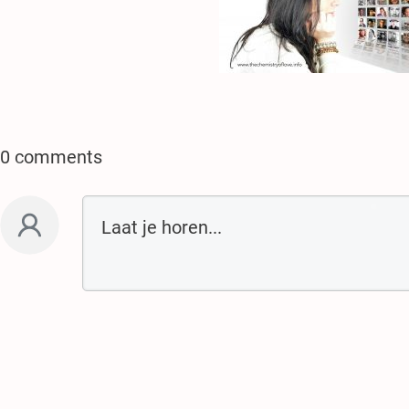
.
.
.
♥
.
0 comments
♥
.