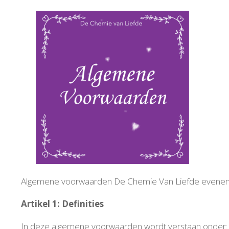
.
.
♥
.
.
♥
♥
.
.
.
♥
Algemene voorwaarden De Chemie Van Liefde evenem
♥
.
.
Artikel 1: Definities
♥
♥
In deze algemene voorwaarden wordt verstaan onder:
♥