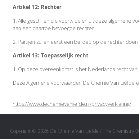
Artikel 12: Rechter
1. Alle geschillen die voortvloeien uit deze algemene
aan een daartoe bevoegde rechter.
2. Partijen zullen eerst een beroep op de rechter doen 
Artikel 13: Toepasselijk recht
1. Op deze overeenkomst is het Nederlands recht van 
Deze Algemene voorwaarden De Chemie Van Liefde e
https://www.dechemievanliefde.nl/privacyverklaring/
Copyright © 2026 ​De Chemie Van Liefde / The Chemistry Of