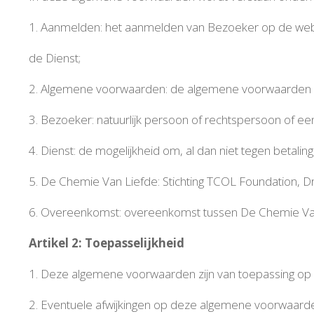
.
♥
1. Aanmelden: het aanmelden van Bezoeker op de webs
♥
.
♥
de Dienst;
.
♥
2. Algemene voorwaarden: de algemene voorwaarden 
.
♥
3. Bezoeker: natuurlijk persoon of rechtspersoon of ee
.
4. Dienst: de mogelijkheid om, al dan niet tegen betali
♥
5. De Chemie Van Liefde: Stichting TCOL Foundation, ​
.
♥
6. Overeenkomst: overeenkomst tussen De Chemie Va
Artikel 2: Toepasselijkheid
1. Deze algemene voorwaarden zijn van toepassing op a
2. Eventuele afwijkingen op deze algemene voorwaarden z