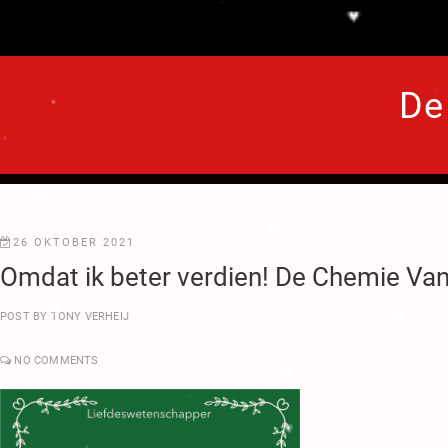
.
♥
De
.
.
♥
.
.
26 OKTOBER 2021
.
Omdat ik beter verdien! De Chemie Va
♥
♥
.
POST BY
TONY VERHEIJ
.
.
NO COMMENTS
♥
♥
.
♥
♥
.
.
.
♥