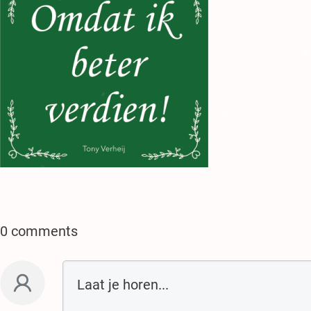
♥
♥
.
.
.
.
♥
.
♥
.
0 comments